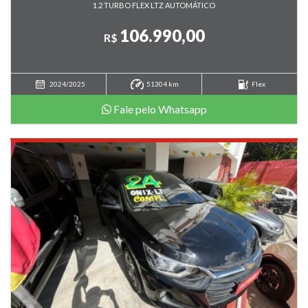
1.2 TURBO FLEX LTZ AUTOMÁTICO
Tração 4x4
106.990,00
Travas elétricas
R$
Vidros elétricos
Volante com regulagem de altura
2024/2025
51304 km
Flex
Fale pelo Whatsapp