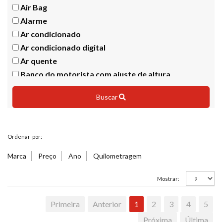
Air Bag
Alarme
Ar condicionado
Ar condicionado digital
Ar quente
Banco do motorista com ajuste de altura
Bancos dianteiros com aquecimento
Buscar
Bancos em couro
Bloqueador
Bluetooth
Ordenar-por:
Brake Light
Calotas
Marca
Preço
Ano
Quilometragem
Câmbio Dualogic
Mostrar:
Câmera de ré
Capota marítima
Primeira
Anterior
1
2
3
4
5
CD e MP3 Player
Próxima
Última
CD Player