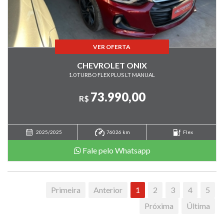
VER OFERTA
CHEVROLET ONIX
1.0 TURBO FLEX PLUS LT MANUAL
73.990,00
R$
2025/2025
76026 km
Flex
Fale pelo Whatsapp
Primeira
Anterior
1
2
3
4
5
Próxima
Última