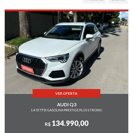
Computador de bordo
Controle automático de velocidade
Controle de tração
Desembaçador traseiro
Direção Elétrica
Direção hidráulica
Disqueteira
DVD Player
Encosto de cabeça traseiro
Farol de Neblina
Farol xenônio
VER OFERTA
Freio ABS
GNV
AUDI Q3
1.4 35 TFSI GASOLINA PRESTIGE PLUS S TRONIC
GPS
Injeção eletrônica
134.990,00
R$
Kit Multimidia