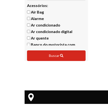
Acessórios:
Air Bag
Alarme
Ar condicionado
Ar condicionado digital
Ar quente
Banco do motorista com
ajuste de altura
Buscar
Bancos dianteiros com
aquecimento
Bancos em couro
Bloqueador
Bluetooth
Brake Light
Calotas
Câmbio Dualogic
Câmera de ré