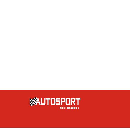
Capota marítima
CD e MP3 Player
CD Player
Computador de bordo
Controle automático de
velocidade
Controle de tração
Desembaçador traseiro
Direção Elétrica
Direção hidráulica
Disqueteira
DVD Player
Encosto de cabeça traseiro
Farol de Neblina
Farol xenônio
Freio ABS