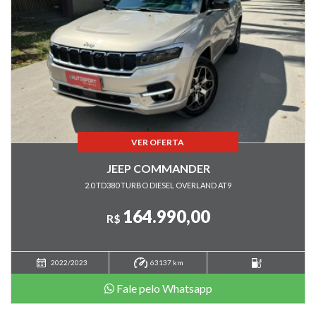
Computador de bordo
Controle automático de velocidade
Controle de tração
Desembaçador traseiro
Direção Elétrica
Direção hidráulica
Disqueteira
DVD Player
VER OFERTA
Encosto de cabeça traseiro
JEEP COMMANDER
Farol de Neblina
2.0 TD380 TURBO DIESEL OVERLAND AT9
Farol xenônio
164.990,00
Freio ABS
R$
GNV
GPS
2022/2023
63137 km
Injeção eletrônica
Fale pelo Whatsapp
Kit Multimidia
Limpador traseiro